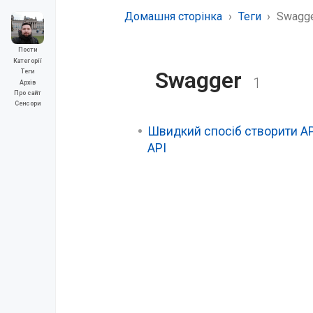
Домашня сторінка
Теги
Swagg
Пости
Категорії
Swagger
Теги
1
Архів
Про сайт
Сенсори
Швидкий спосіб створити AP
API