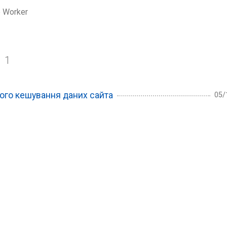
e Worker
r
1
ного кешування даних сайта
05/