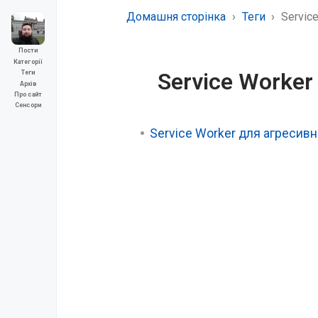
Домашня сторінка
Теги
Servic
Пости
Категорії
Service Worke
Теги
Архів
Про сайт
Сенсори
Service Worker для агресив