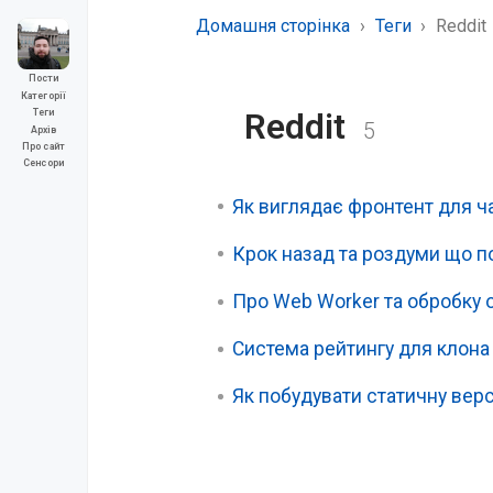
Домашня сторінка
Теги
Reddit
Пости
Категорії
Reddit
Теги
5
Архів
Про сайт
Сенсори
Як виглядає фронтент для ча
Крок назад та роздуми що по
Про Web Worker та обробку 
Система рейтингу для клона 
Як побудувати статичну верс