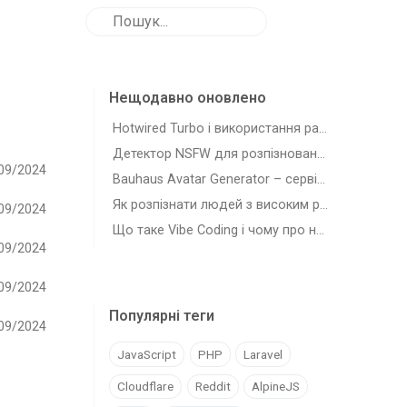
Нещодавно оновлено
Hotwired Turbo і використання разом з Laravel
Детектор NSFW для розпізновання зображень з шкідливим для роботи контентом
09/2024
Bauhaus Avatar Generator – сервіс для генерації автарів-плейсхолдерів
Як розпізнати людей з високим рівнем самостійності (agency)
09/2024
Що таке Vibe Coding і чому про нього всі говорять
09/2024
09/2024
Популярні теги
09/2024
JavaScript
PHP
Laravel
Cloudflare
Reddit
AlpineJS