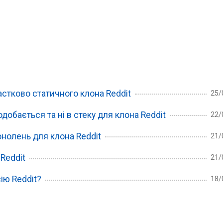
стково статичного клона Reddit
25/
добається та ні в стеку для клона Reddit
22/
онолень для клона Reddit
21/
Reddit
21/
ію Reddit?
18/