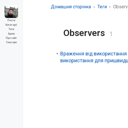
Домашня сторінка
Теги
Observ
Пости
Категорії
Observers
Теги
1
Архів
Про сайт
Сенсори
Враження від використання R
використання для пришвидш