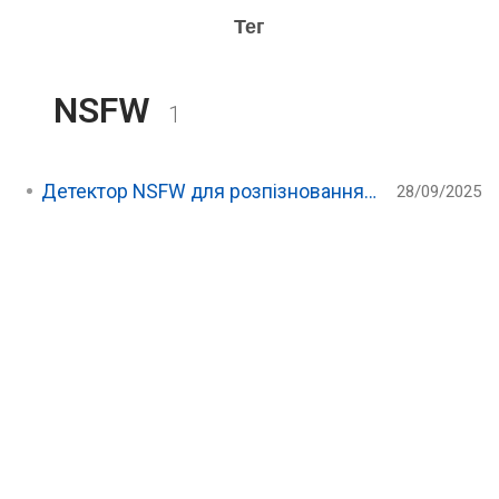
Тег
NSFW
1
Детектор NSFW для розпізновання зображень з шкідливим для роботи контентом
28/09/2025