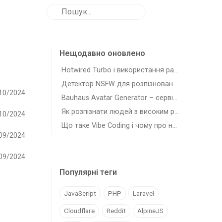
Нещодавно оновлено
Hotwired Turbo і використання разом з Laravel
Детектор NSFW для розпізновання зображень з шкідливим для роботи контентом
10/2024
Bauhaus Avatar Generator – сервіс для генерації автарів-плейсхолдерів
Як розпізнати людей з високим рівнем самостійності (agency)
10/2024
Що таке Vibe Coding і чому про нього всі говорять
09/2024
09/2024
Популярні теги
JavaScript
PHP
Laravel
Cloudflare
Reddit
AlpineJS