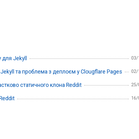
 для Jekyll
03/
Jekyll та проблема з деплоєм у Clougflare Pages
02/
стково статичного клона Reddit
25/
Reddit
16/