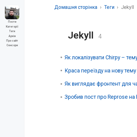
Домашня сторінка
Теги
Jekyll
Пости
Категорії
Jekyll
Теги
4
Архів
Про сайт
Сенсори
Як локалізувати Chirpy – тему
Краса переїзду на нову тему 
Як виглядає фронтент для ча
Зробив пост про Reprose на 