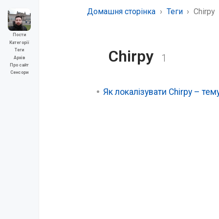
Домашня сторінка
Теги
Chirpy
Пости
Категорії
Chirpy
Теги
1
Архів
Про сайт
Сенсори
Як локалізувати Chirpy – тему