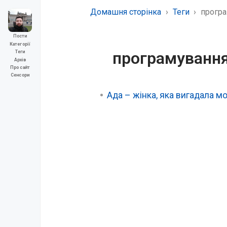
Домашня сторінка
Теги
прогр
Пости
Категорії
програмуванн
Теги
Архів
Про сайт
Сенсори
Ада – жінка, яка вигадала м