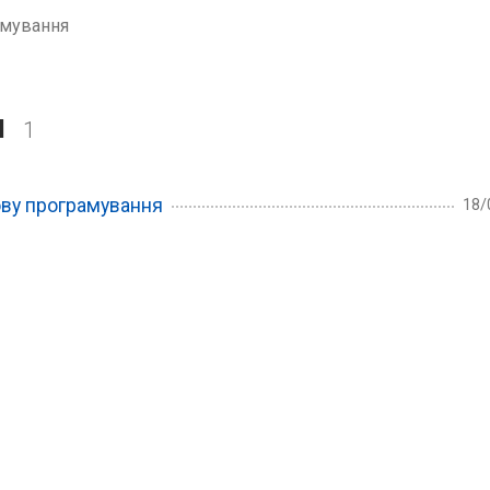
амування
я
1
ову програмування
18/