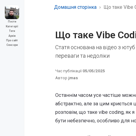
Домашня сторінка
Що таке Vibe 
Пости
Категорії
Що таке Vibe Codi
Теги
Архів
Про сайт
Сенсори
Статя основана на відео з ютуб 
переваги та недоліки
Час публікації
05/05/2025
Автор
jmas
Останнім часом усе частіше можн
абстрактно, але за цим криється ц
розповім, що таке vibe coding, як
бути небезпечно, особливо для но