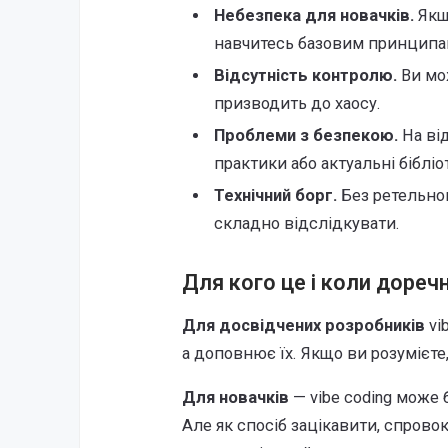
Небезпека для новачків.
Якщо
навчитесь базовим принципа
Відсутність контролю.
Ви мож
призводить до хаосу.
Проблеми з безпекою.
На від
практики або актуальні бібліо
Технічний борг.
Без ретельног
складно відслідкувати.
Для кого це і коли дореч
Для досвідчених розробників
vi
а доповнює їх. Якщо ви розумієте
Для новачків
— vibe coding може 
Але як спосіб зацікавити, спрово