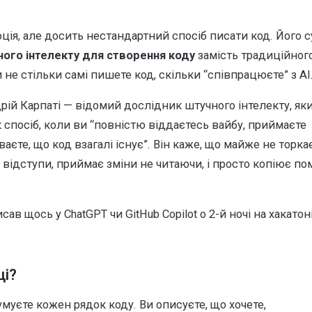
юція, але досить нестандартний спосіб писати код. Його с
ного інтелекту для створення коду
замість традиційног
 не стільки самі пишете код, скільки “співпрацюєте” з AI
дрій Карпаті — відомий дослідник штучного інтелекту, яки
к спосіб, коли ви “повністю віддаєтесь вайбу, приймаєте
аєте, що код взагалі існує”. Він каже, що майже не торка
 відступи, приймає зміни не читаючи, і просто копіює п
сав щось у ChatGPT чи GitHub Copilot о 2-й ночі на хакатоні
ці?
умуєте кожен рядок коду. Ви описуєте, що хочете,