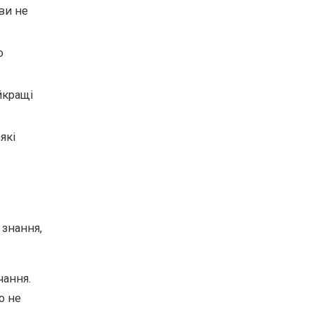
 ви не
о
йкращі
які
 знання,
чання.
о не