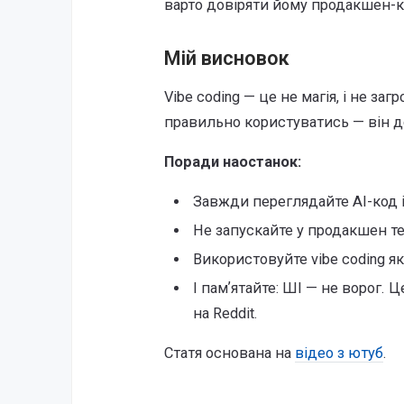
варто довіряти йому продакшен-к
Мій висновок
Vibe coding — це не магія, і не заг
правильно користуватись — він 
Поради наостанок:
Завжди переглядайте AI-код і
Не запускайте у продакшен те
Використовуйте vibe coding як
І памʼятайте: ШІ — не ворог. 
на Reddit.
Статя основана на
відео з ютуб
.