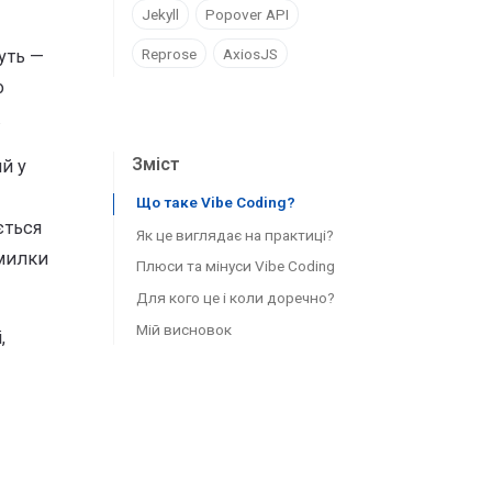
Jekyll
Popover API
Reprose
AxiosJS
уть —
о
.
Зміст
й у
Що таке Vibe Coding?
ється
Як це виглядає на практиці?
омилки
Плюси та мінуси Vibe Coding
Для кого це і коли доречно?
Плюси:
Мій висновок
Мінуси:
,