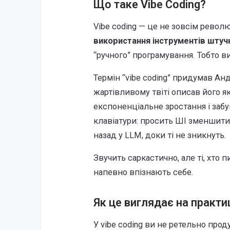
Що таке Vibe Coding?
Vibe coding — це не зовсім револ
використання інструментів штуч
“ручного” програмування. Тобто ви
Термін “vibe coding” придумав Ан
жартівливому твіті описав його я
експоненціальне зростання і забув
клавіатури: просить ШІ зменшити
назад у LLM, доки ті не зникнуть.
Звучить саркастично, але ті, хто пи
напевно впізнають себе.
Як це виглядає на практи
У vibe coding ви не ретельно прод