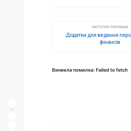
спокушає мене й надалі 
використовувати ці технології 
для будівництва статичного 
клону Reddit
Додатки для ведення пер
фінансів