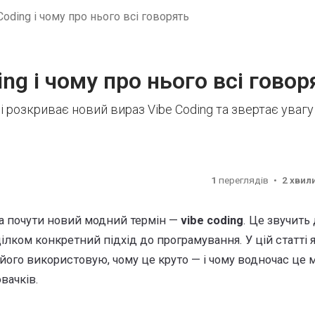
Coding і чому про нього всі говорять
ng і чому про нього всі говор
і розкриває новий вираз Vibe Coding та звертає увагу
1
переглядів
2 хвил
а почути новий модний термін —
vibe coding
. Це звучить
ілком конкретний підхід до програмування. У цій статті 
 я його використовую, чому це круто — і чому водночас це
вачків.