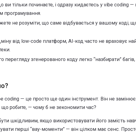
 ви тільки починаєте, і одразу кидаєтесь у vibe coding —
м програмування.
ете не розуміти, що саме відбувається у вашому коді, щ
міну від low-code платформ, AI-код часто не враховує на
теки.
о перегляду згенерованого коду легко “назбирати” багів, 
но?
be coding — це просто ще один інструмент. Він не замінює
, що робите, — чому б не зекономити час?
бути шкідливим, якщо використовувати його замість нав
кувати перші “вау-моменти” — він цілком має сенс. Прост