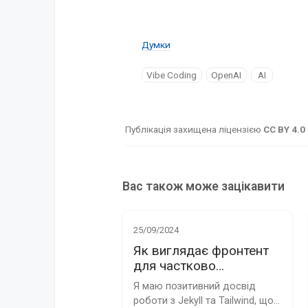
Думки
Vibe Coding
OpenAI
AI
Публікація захищена ліцензією
CC BY 4.0
Вас також може зацікавити
25/09/2024
Як виглядає фронтент
для частково
статичного клона Reddit
Я маю позитивний досвід 
роботи з Jekyll та Tailwind, що 