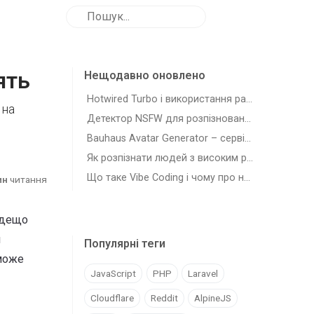
ять
Нещодавно оновлено
Hotwired Turbo і використання разом з Laravel
 на
Детектор NSFW для розпізновання зображень з шкідливим для роботи контентом
Bauhaus Avatar Generator – сервіс для генерації автарів-плейсхолдерів
Як розпізнати людей з високим рівнем самостійності (agency)
Що таке Vibe Coding і чому про нього всі говорять
ин
читання
 дещо
я
Популярні теги
 може
JavaScript
PHP
Laravel
Cloudflare
Reddit
AlpineJS