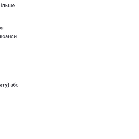
більше
оя
 нюанси.
кту)
або