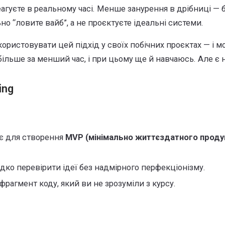
еагуєте в реальному часі. Менше занурення в дрібниці — 
но “ловите вайб”, а не проєктуєте ідеальні системи.
ористовувати цей підхід у своїх побічних проєктах — і м
більше за менший час, і при цьому ще й навчаюсь. Але є
ing
є для створення
MVP (мінімально життєздатного проду
ко перевірити ідеї без надмірного перфекціонізму.
рагмент коду, який ви не зрозуміли з курсу.