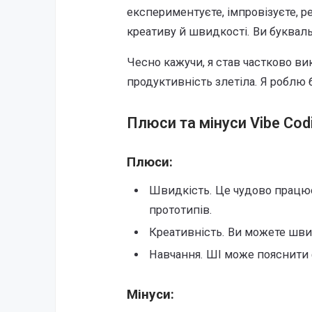
експериментуєте, імпровізуєте, р
креативу й швидкості. Ви букваль
Чесно кажучи, я став частково вик
продуктивність злетіла. Я роблю 
Плюси та мінуси Vibe Cod
Плюси:
Швидкість. Це чудово працю
прототипів.
Креативність. Ви можете швид
Навчання. ШІ може пояснити ф
Мінуси: