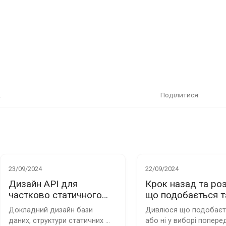
.
Поділитися
23/09/2024
22/09/2024
Дизайн API для
Крок назад та ро
частково статичного
що подобається та
клону Reddit
стеку для клона R
Докладний дизайн бази 
Дивлюся що подобаєть
даних, структури статичних 
або ні у виборі поперед