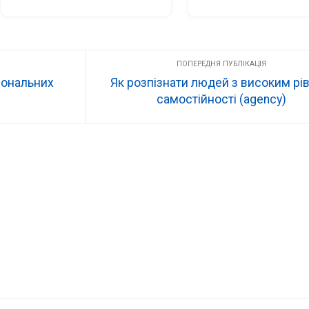
файлів в R2 та API для 
технологій для створен
частково статичного клону 
статичної версії Reddit
Reddit
сональних
Як розпізнати людей з високим рі
самостійності (agency)