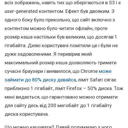
всіх зображень, навіть тих що зберігаються в S3 і є
user-generated контентом. Ефект був двояким. З
одного боку було прикольно, що сайт включно з
контентом можно було читати офлайн, проте
розмір кеша настільки був великим, що досягав 1
гігабайта. Деякі користувачі помітили це і були не
дуже задоволеними. Я перевірив який
максимальний розмір кеша дозволяють тримати
сучасні браузери і виявилося, що Chrome
може
займати до 80% диску девайса
, ліміт Safari сягає
приблизно 1 гігабайт, ліміт Firefox – 50% диска. Тож
мені видається, що гарантовано можно отримати
для сайту десь від 200 мегобайт до 1 гігабайту
диска користувача.
Що можно кешувати? Давай подумаємо з чого