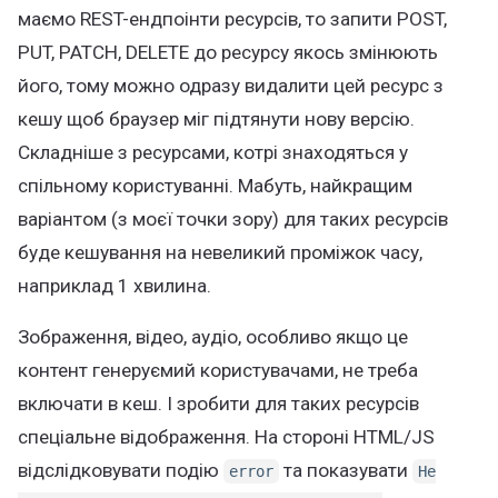
маємо REST-ендпоінти ресурсів, то запити POST,
PUT, PATCH, DELETE до ресурсу якось змінюють
його, тому можно одразу видалити цей ресурс з
кешу щоб браузер міг підтянути нову версію.
Складніше з ресурсами, котрі знаходяться у
спільному користуванні. Мабуть, найкращим
варіантом (з моєї точки зору) для таких ресурсів
буде кешування на невеликий проміжок часу,
наприклад 1 хвилина.
Зображення, відео, аудіо, особливо якщо це
контент генеруємий користувачами, не треба
включати в кеш. І зробити для таких ресурсів
спеціальне відображення. На стороні HTML/JS
відслідковувати подію
та показувати
error
Не