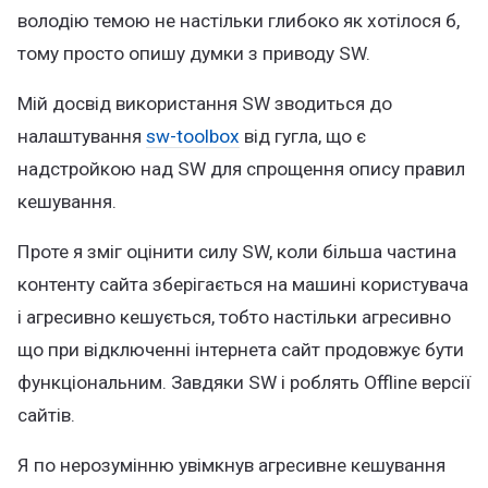
володію темою не настільки глибоко як хотілося б,
тому просто опишу думки з приводу SW.
Мій досвід використання SW зводиться до
налаштування
sw-toolbox
від гугла, що є
надстройкою над SW для спрощення опису правил
кешування.
Проте я зміг оцінити силу SW, коли більша частина
контенту сайта зберігається на машині користувача
і агресивно кешується, тобто настільки агресивно
що при відключенні інтернета сайт продовжує бути
функціональним. Завдяки SW і роблять Offline версії
сайтів.
Я по нерозумінню увімкнув агресивне кешування