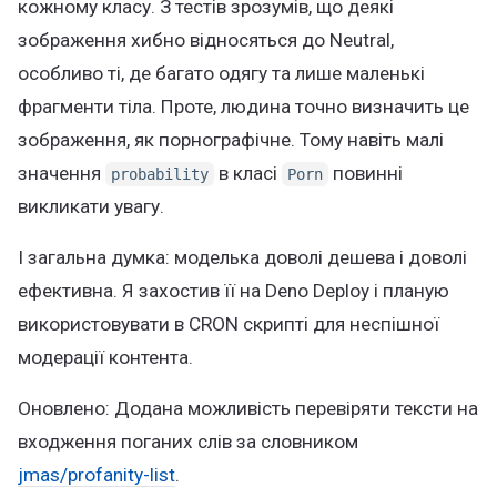
кожному класу. З тестів зрозумів, що деякі
зображення хибно відносяться до Neutral,
особливо ті, де багато одягу та лише маленькі
фрагменти тіла. Проте, людина точно визначить це
зображення, як порнографічне. Тому навіть малі
значення
в класі
повинні
probability
Porn
викликати увагу.
І загальна думка: моделька доволі дешева і доволі
ефективна. Я захостив її на Deno Deploy і планую
використовувати в CRON скрипті для неспішної
модерації контента.
Оновлено: Додана можливість перевіряти тексти на
входження поганих слів за словником
jmas/profanity-list
.