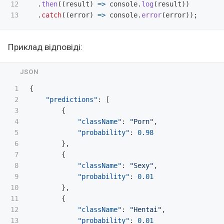
12

.
then
((
result
)
=>
console
.
log
(
result
))
.
catch
((
error
)
=>
console
.
error
(
error
));
Приклад відповіді:
1

{
2

"predictions"
:
[
3

{
4

"className"
:
"Porn"
,
5

"probability"
:
0.98
6

},
7

{
8

"className"
:
"Sexy"
,
9

"probability"
:
0.01
10

},
11

{
12

"className"
:
"Hentai"
,
13

"probability"
:
0.01