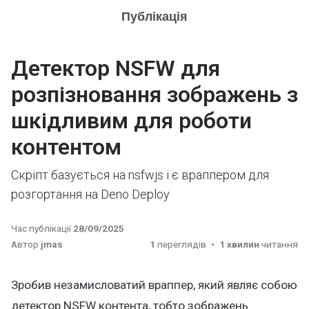
Публікація
Детектор NSFW для
розпізновання зображень з
шкідливим для роботи
контентом
Скріпт базується на nsfwjs і є враппером для
розгортання на Deno Deploy
Час публікації
28/09/2025
Автор
jmas
1
переглядів
1 хвилин
читання
Зробив незамисловатий враппер, який являє собою
детектор NSFW контента, тобто зображень