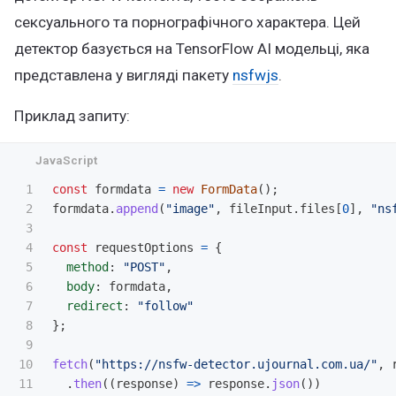
сексуального та порнографічного характера. Цей
детектор базується на TensorFlow AI модельці, яка
представлена у вигляді пакету
nsfwjs
.
Приклад запиту:
1

const
formdata
=
new
FormData
();
2

formdata
.
append
(
"
image
"
,
fileInput
.
files
[
0
],
"
ns
3

4

const
requestOptions
=
{
5

method
:
"
POST
"
,
6

body
:
formdata
,
7

redirect
:
"
follow
"
8

};
9

10

fetch
(
"
https://nsfw-detector.ujournal.com.ua/
"
,
11

.
then
((
response
)
=>
response
.
json
())