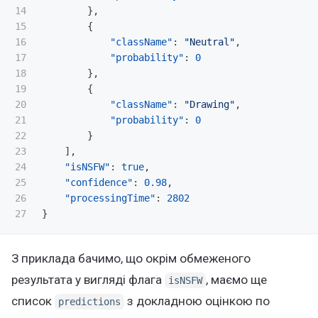
14

},
15

{
16

"className"
:
"Neutral"
,
17

"probability"
:
0
18

},
19

{
20

"className"
:
"Drawing"
,
21

"probability"
:
0
22

}
23

],
24

"isNSFW"
:
true
,
25

"confidence"
:
0.98
,
26

"processingTime"
:
2802
}
З приклада бачимо, що окрім обмеженого
результата у вигляді флага
, маємо ще
isNSFW
список
з докладною оцінкою по
predictions