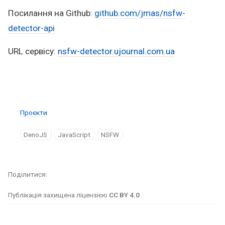
Посилання на Github:
github.com/jmas/nsfw-
detector-api
URL сервісу:
nsfw-detector.ujournal.com.ua
Проєкти
DenoJS
JavaScript
NSFW
Поділитися
Публікація захищена ліцензією
CC BY 4.0
.