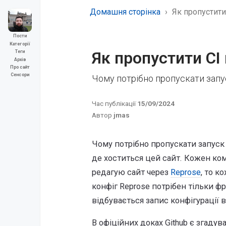
Домашня сторінка
Як пропустити 
Пости
Категорії
Як пропустити CI 
Теги
Архів
Про сайт
Сенсори
Чому потрібно пропускати запус
Час публікації
15/09/2024
Автор
jmas
Чому потрібно пропускати запуск 
де хоститься цей сайт. Кожен комі
редагую сайт через
Reprose
, то к
конфіг Reprose потрібен тільки фр
відбувається запис конфігурації 
В офіційних доках Github є згадув