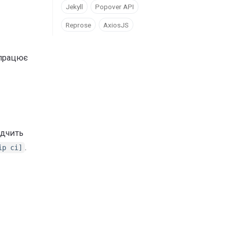
Jekyll
Popover API
Reprose
AxiosJS
працює
ідчить
.
ip ci]