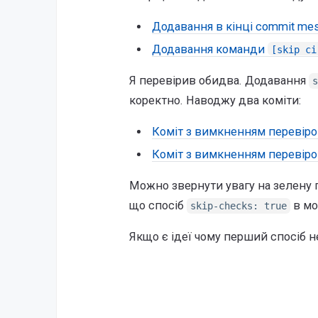
Додавання в кінці commit me
Додавання команди
[skip ci
Я перевірив обидва. Додавання
s
коректно. Наводжу два коміти:
Коміт з вимкненням перевіро
Коміт з вимкненням перевіро
Можно звернути увагу на зелену га
що спосіб
в мо
skip-checks: true
Якщо є ідеї чому перший спосіб н