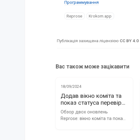
Программування
Reprose
Krokom.app
Публікація захищена ліцензією
CC BY 4.0
Вас також може зацікавити
18/09/2024
Додав вікно коміта та
показ статуса перевірки
в Reprose
Обзор двох оновлень 
Reprose: вікно коміта та показ 
статуса з скріншотами та 
поясненнями