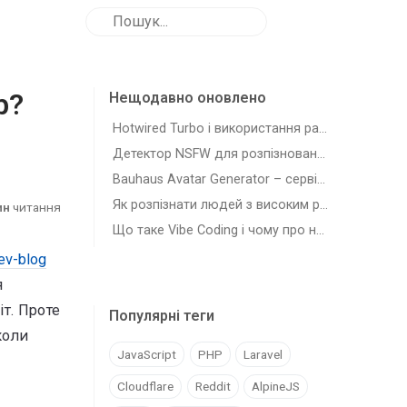
b?
Нещодавно оновлено
Hotwired Turbo і використання разом з Laravel
Детектор NSFW для розпізновання зображень з шкідливим для роботи контентом
Bauhaus Avatar Generator – сервіс для генерації автарів-плейсхолдерів
Як розпізнати людей з високим рівнем самостійності (agency)
ин
читання
Що таке Vibe Coding і чому про нього всі говорять
ev-blog
я
іт. Проте
Популярні теги
коли
JavaScript
PHP
Laravel
Cloudflare
Reddit
AlpineJS