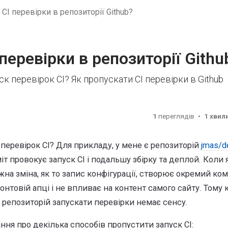
CI перевірки в репозиторії Github?
перевірки в репозиторії Githu
к перевірок CI? Як пропускати CI перевірки в Github
1
переглядів
1 хвил
перевірок CI? Для прикладу, у мене є репозиторій
jmas/d
т провокує запуск CI і подальшу збірку та деплой. Коли 
ожна зміна, як то запис конфігурації, створює окремий ком
онтовій апці і не впливає на контент самого сайту. Тому 
в репозиторій запускати перевірки немає сенсу.
ання про декілька способів пропустити запуск CI: