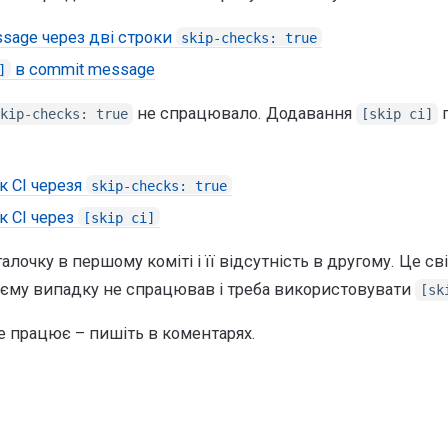
ssage через дві строки
skip-checks: true
в commit message
]
не спрацювало. Додавання
kip-checks: true
[skip ci]
к CI черезя
skip-checks: true
к CI через
[skip ci]
лочку в першому коміті і її відсутність в другому. Це св
єму випадку не спрацював і треба використовувати
[sk
е працює – пишіть в коментарях.