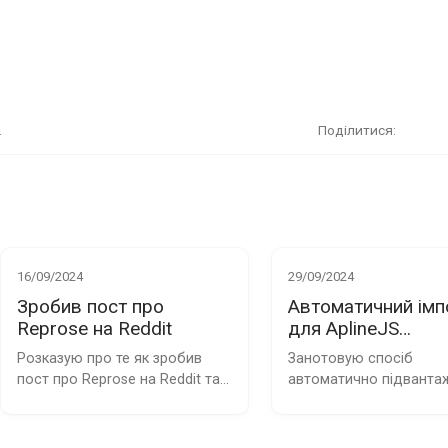
.
Поділитися
16/09/2024
29/09/2024
Зробив пост про
Автоматичний імп
Reprose на Reddit
для AplineJS
компонентів
Розказую про те як зробив 
Занотовую спосіб 
використовуя Vit
пост про Reprose на Reddit та 
автоматично підвантаж
про останні оновлення, які 
AlpineJS компонентів, 
відбулися в апці
використовуя динамічн
імпорт в ViteJS