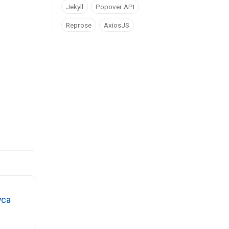
Jekyll
Popover API
Reprose
AxiosJS
уса