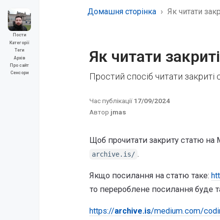
Домашня сторінка
Як читати закр
Пости
Категорії
Як читати закриті
Теги
Архів
Про сайт
Сенсори
Простий спосіб читати закриті 
Час публікації
17/09/2024
Автор
jmas
Щоб прочитати закриту статю на M
.
archive.is/
Якщо посилання на статю таке:
ht
то перероблене посилання буде т
https://
archive.is
/medium.com/codin