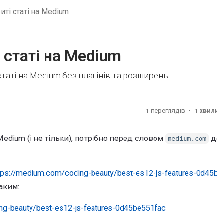
иті статі на Medium
 статі на Medium
статі на Medium без плагінів та розширень
1
переглядів
1 хвил
edium (і не тільки), потрібно перед словом
д
medium.com
tps://medium.com/coding-beauty/best-es12-js-features-0d45
аким:
g-beauty/best-es12-js-features-0d45be551fac