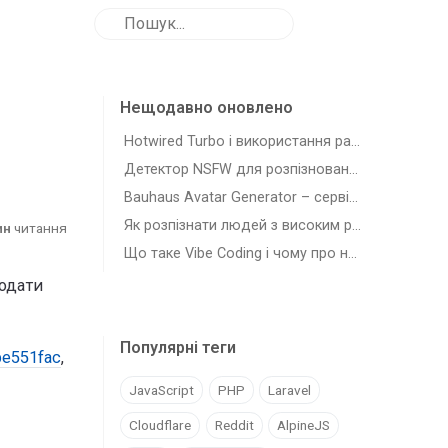
Нещодавно оновлено
Hotwired Turbo і використання разом з Laravel
Детектор NSFW для розпізновання зображень з шкідливим для роботи контентом
Bauhaus Avatar Generator – сервіс для генерації автарів-плейсхолдерів
Як розпізнати людей з високим рівнем самостійності (agency)
ин
читання
Що таке Vibe Coding і чому про нього всі говорять
одати
Популярні теги
be551fac
,
JavaScript
PHP
Laravel
Cloudflare
Reddit
AlpineJS