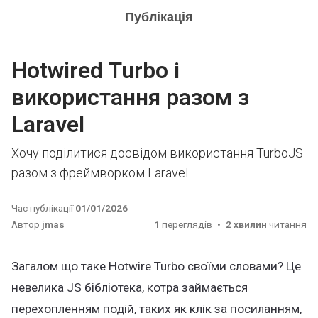
Публікація
Hotwired Turbo і
використання разом з
Laravel
Хочу поділитися досвідом використання TurboJS
разом з фреймворком Laravel
Час публікації
01/01/2026
Автор
jmas
1
переглядів
2 хвилин
читання
Загалом що таке Hotwire Turbo своїми словами? Це
невелика JS бібліотека, котра займається
перехопленням подій, таких як клік за посиланням,