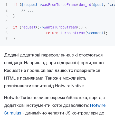
1

if
(
$request
->
wasFromTurboFrame
(
dom_id
(
$post
,
'cr
2

// ...
3

}
4

5

if
(
request
()
->
wantsTurboStream
())
{
6

return
turbo_stream
(
$comment
);
}
Додані додаткові перехоплення, які стосуються
валідації. Наприклад, при відправці форми, якщо
Request не пройшов валідацію, то повернеться
HTML з помилками. Також є можливість
розпізнавати запити від Hotwire Native.
Hotwite Turbo не лише окрема бібліотека, поряд є
додаткові інструменти котрі дозволяють:
Hotwire
Stimulus
- динамічно чепляти JS контроллери до