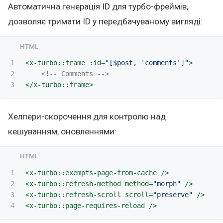
Автоматична генерація ID для турбо-фреймів,
дозволяє тримати ID у передбачуваному вигляді:
1

<x-turbo::frame
:id=
"[$post, 'comments']"
>
2

<!-- Comments -->
</x-turbo::frame>
Хелпери-скорочення для контролю над
кешуванням, оновленнями:
1

<x-turbo::exempts-page-from-cache
/>
2

<x-turbo::refresh-method
method=
"morph"
/>
3

<x-turbo::refresh-scroll
scroll=
"preserve"
/>
<x-turbo::page-requires-reload
/>