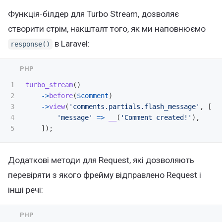
Функція-білдер для Turbo Stream, дозволяє
створити стрім, накшталт того, як ми наповнюємо
в Laravel:
response()
1

turbo_stream
()
2

->
before
(
$comment
)
3

->
view
(
'comments.partials.flash_message'
,
[
4

'message'
=>
__
(
'Comment created!'
),
]);
Додаткові методи для Request, які дозволяють
перевіряти з якого фрейму відправлено Request і
інші речі: