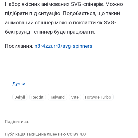
Набор якісних анімованих SVG-спінерів. Можно
підібрати під ситуацію. Подобається, що такий
анімований спіннер можно покласти як SVG-
бекграунд і спіннер буде працювати.
Посилання:
n3r4zzurr0/svg-spinners
Думки
Jekyll
Reddit
Tailwind
Vite
Hotwire Turbo
Поділитися
Публікація захищена ліцензією
CC BY 4.0
.