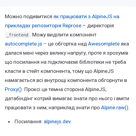
Можно подивитися
як працювати з AlpineJS на
прикладах репозиторія Reprose
– директорія
. Можу виділити компонент
_frontend
autocomplete.js
– це обгортка над
Awesomplete
яка
далася мені через велику напругу, проте я зрозумів
що посилання на підключаємі бібліотеки не треба
класти в стейт компонента, тому що AlpineJS
намагається всі внутрощі компонента обгорнути в
Proxy()
. Проксі це темна сторона AlpineJS,
датабіндінг котрий вимагає знати про нього і вміти
працювати з ним, наприклад знати про
Alpine.raw()
.
Посилання:
alpinejs.dev
.