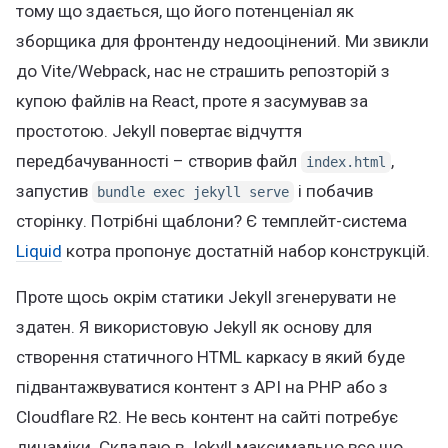
тому що здається, що його потенценіал як
зборщика для фронтенду недооцінений. Ми звикли
до Vite/Webpack, нас не страшить репозторій з
купою файлів на React, проте я засумував за
простотою. Jekyll повертає відчуття
передбачуванності – створив файл
,
index.html
запустив
і побачив
bundle exec jekyll serve
сторінку. Потрібні щаблони? Є темплейт-система
Liquid
котра пропонує достатній набор конструкцій.
Проте щось окрім статики Jekyll згенерувати не
здатен. Я використовую Jekyll як основу для
створення статичного HTML каркасу в який буде
підвантажвуватися контент з API на PHP або з
Cloudflare R2. Не весь контент на сайті потребує
динаміки. Складаю в Jekyll максимально все що