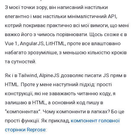
З моєї точки зору, він написаний настільки
елегантно і має настільки мінімалістичний API,
котрий покриває практично всі мої вимоги, що мені
важко його з чимось порівнювати. Щось схоже є в
Vue 1, AngularJS, LitHTML, проте все влаштовано
набагато зрозуміліше, з меньшою кількістю кроків
та сутностей.
Як і в Tailwind, AlpineJS дозволяє писати JS прям в
HTML. Проте у мене наступний підхід: прості
конструкції, які не заважають читанню коду, я
залишаю в HTML, а основний код пишу в
“компонентах”. Чому компоненти в лапках? Бо це
прості функції. Як приклад,
компонент головної
сторінки Reprose
: