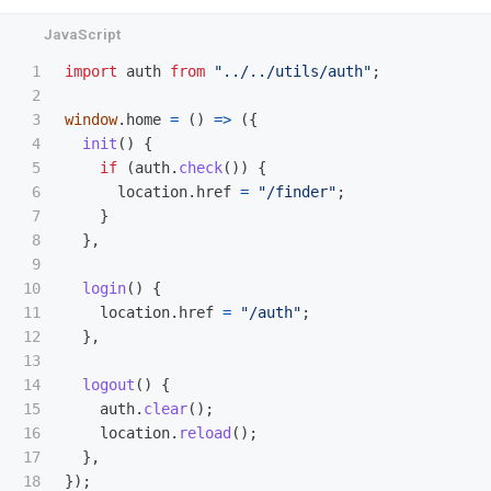
1

import
auth
from
"
../../utils/auth
"
;
2

3

window
.
home
=
()
=>
({
4

init
()
{
5

if 
(
auth
.
check
())
{
6

location
.
href
=
"
/finder
"
;
7

}
8

},
9

10

login
()
{
11

location
.
href
=
"
/auth
"
;
12

},
13

14

logout
()
{
15

auth
.
clear
();
16

location
.
reload
();
17

},
});