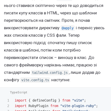
нього ставився скіптично через те що доводиться
писати купу классів в HTML, через що шаблони
перетворюються на смітник. Проте, я почав
використовувати директиву
і переніс увесь
@apply
жах списків классів у CSS фали. Тепер
використовую підхід: спочатку пишу список
классів в шаблоні, потім коли потрібно
перевикористати список – виношу в клас. До
самого фреймворку нарікань немає, працюю зі
стандартним
, лише додав до
tailwind.config.js
конфігу
наступне:
vite.config.ts
1

import
{
defineConfig
}
from
"
vite
"
;
2

import
RubyPlugin
from
"
vite-plugin-ruby
"
;