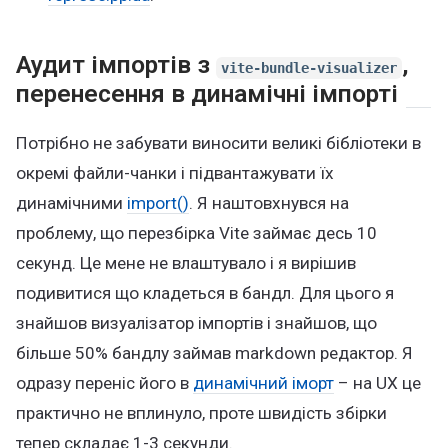
Аудит імпортів з
,
vite-bundle-visualizer
перенесення в динамічні імпорті
Потрібно не забувати виносити великі бібліотеки в
окремі файли-чанки і підвантажувати їх
динамічними
import()
. Я наштовхнувся на
проблему, що перезбірка Vite займає десь 10
секунд. Це мене не влаштувало і я вирішив
подивитися що кладеться в бандл. Для цього я
знайшов визуалізатор імпортів і знайшов, що
більше 50% бандлу займав markdown редактор. Я
одразу переніс його в
динамічний іморт
– на UX це
практично не вплинуло, проте швидість збірки
тепер складає 1-3 секунди.