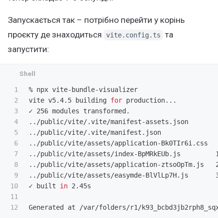
Запускається так – потрібно перейти у корінь
проєкту де знаходиться
та
vite.config.ts
запустити:
1

% npx vite-bundle-visualizer

2

vite v5.4.5 building 
for 
production...

3

✓ 256 modules transformed.

4

../public/vite/.vite/manifest-assets.json       
5

../public/vite/.vite/manifest.json              
6

../public/vite/assets/application-Bk0TIr6i.css  
7

../public/vite/assets/index-BpMRkEUb.js         
8

../public/vite/assets/application-ztsoOpTm.js   
9

../public/vite/assets/easymde-BlVlLp7H.js       
10

✓ built 
in 
2.45s

11
