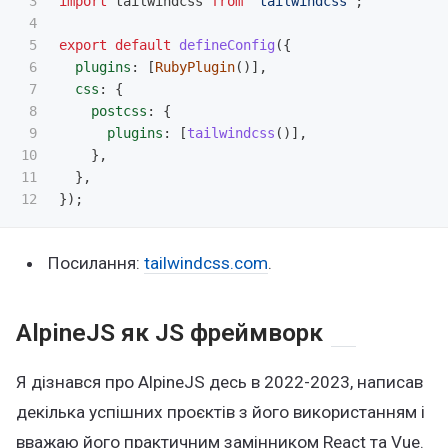
3

import
tailwindcss
from
"
tailwindcss
"
;
4

5

export
default
defineConfig
({
6

plugins
:
[
RubyPlugin
()],
7

css
:
{
8

postcss
:
{
9

plugins
:
[
tailwindcss
()],
10

},
11

},
});
Посилання:
tailwindcss.com
.
AlpineJS як JS фреймворк
Я дізнався про AlpineJS десь в 2022-2023, написав
декілька успішних проєктів з його використанням і
вважаю його практичним замінником React та Vue.