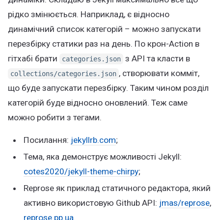
рідко змінюється. Наприклад, є відносно
динамічний список категорій – можно запускати
перезбірку статики раз на день. По крон-Action в
гітхабі брати
з API та класти в
categories.json
, створювати комміт,
collections/categories.json
що буде запускати перезбірку. Таким чином розділ
категорій буде відносно оновлений. Теж саме
можно робити з тегами.
Посилання:
jekyllrb.com
;
Тема, яка демонструє можливості Jekyll:
cotes2020/jekyll-theme-chirpy
;
Reprose як приклад статичного редактора, який
активно використовую Github API:
jmas/reprose
,
reprose.pp.ua
.