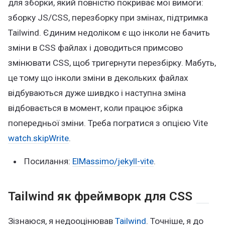
для зборки, який повністю покриває мої вимоги:
зборку JS/CSS, перезборку при змінах, підтримка
Tailwind. Єдиним недоліком є що інколи не бачить
зміни в CSS файлах і доводиться примсово
змінювати CSS, щоб тригернути перезбірку. Мабуть,
це тому що інколи зміни в декольких файлах
відбуваються дуже шивдко і наступна зміна
відбовається в момент, коли працює збірка
попередньої зміни. Треба погратися з опцією Vite
watch.skipWrite
.
Посилання:
ElMassimo/jekyll-vite
.
Tailwind як фреймворк для CSS
Зізнаюся, я недооцінював
Tailwind
. Точніше, я до