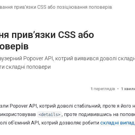
вання прив’язки CSS або позіціювання поповерів
ня прив’язки CSS або
оверів
аузерний Popover API, котрий виявився доволі склад
ти складні поповери
1
переглядів
1 хвил
зли Popover API, котрий доволі стабільний, проте я його 
використовував
, проте подивившись на попов
<details>
волі обʼємний API, котрий дозволяє робити
складні випад