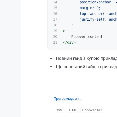
14

        position-anchor: -
15

        margin: 0;

16

        top: anchor(--anch
17

        justify-self: anch
18

    "
19

>
20

</div>
Повний гайд з купою приклад
Ще непоганий гайд з прикла
Программування
CSS
HTML
Popover API