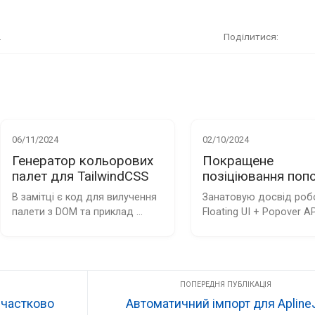
.
Поділитися
06/11/2024
02/10/2024
Генератор кольорових
Покращене
палет для TailwindCSS
позіціювання поп
з Floating UI
В замітці є код для вилучення 
Занатовую досвід робо
палети з DOM та приклад 
Floating UI + Popover API
встановлення палети у конфіг 
контексті Firefox
Tailwind
 частково
Автоматичний імпорт для Apline