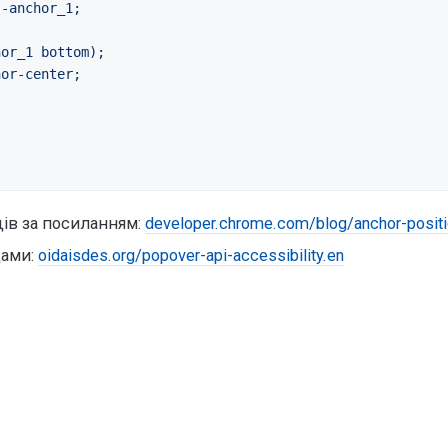
-anchor_1;

or_1 bottom);

or-center;

ів за посиланням:
developer.chrome.com/blog/anchor-positi
дами:
oidaisdes.org/popover-api-accessibility.en