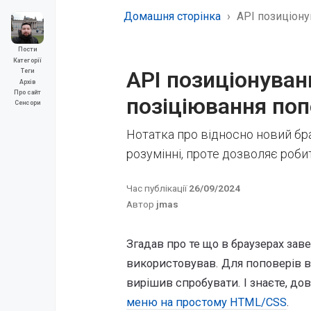
Домашня сторінка
API позиціону
Пости
Категорії
API позиціонуван
Теги
Архів
Про сайт
позіціювання поп
Сенсори
Нотатка про відносно новий бр
розумінні, проте дозволяє роби
Час публікації
26/09/2024
Автор
jmas
Згадав про те що в браузерах заве
використовував. Для поповерів 
вирішив спробувати. І знаєте, до
меню на простому HTML/CSS
.