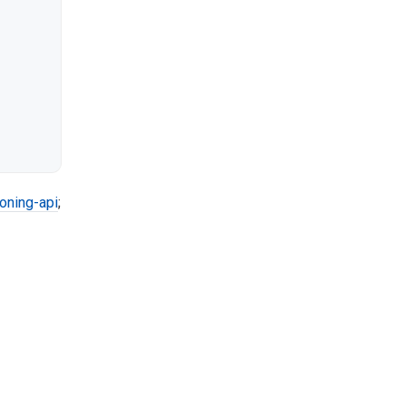
oning-api
;