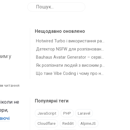
Нещодавно оновлено
Hotwired Turbo і використання разом з Laravel
Детектор NSFW для розпізновання зображень з шкідливим для роботи контентом
ним у
Bauhaus Avatar Generator – сервіс для генерації автарів-плейсхолдерів
Як розпізнати людей з високим рівнем самостійності (agency)
Що таке Vibe Coding і чому про нього всі говорять
ин
читання
Популярні теги
ніколи не
ери,
JavaScript
PHP
Laravel
аючі
Cloudflare
Reddit
AlpineJS