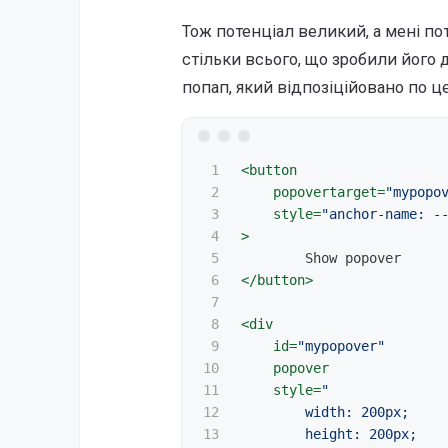
Тож потенціал великий, а мені пот
стільки всього, що зробили його 
попап, який відпозіційовано по ц
1

<button
2

popovertarget=
"mypopo
3

style=
"anchor-name: -
4

>
5

6

</button>
7

8

<div
9

id=
"mypopover"
10

popover
11

style=
"

12

        width: 200px;

13

        height: 200px;
