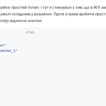
рібно простий попап. І тут я стикнувся з тим, що в АПІ з
доволі складним у розумінні. Проте я зумів зробити прос
ентру відносно кнопки:
ver"
-anchor_1"