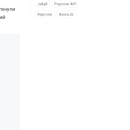
Jekyll
Popover API
апхнули
Reprose
AxiosJS
тий