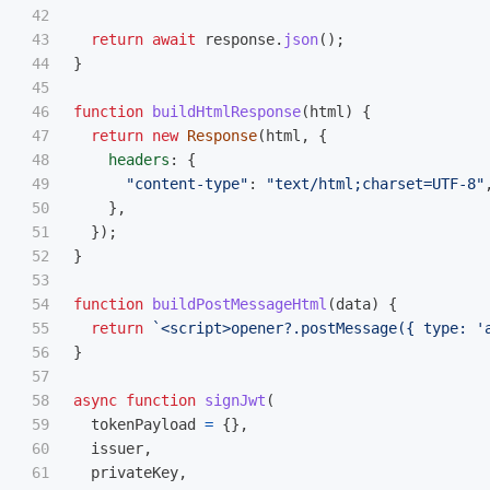
42

43

return
await
response
.
json
();
44

}
45

46

function
buildHtmlResponse
(
html
)
{
47

return
new
Response
(
html
,
{
48

headers
:
{
49

"
content-type
"
:
"
text/html;charset=UTF-8
"
50

},
51

});
52

}
53

54

function
buildPostMessageHtml
(
data
)
{
55

return
`<script>opener?.postMessage({ type: '
56

}
57

58

async
function
signJwt
(
59

tokenPayload
=
{},
60

issuer
,
61

privateKey
,