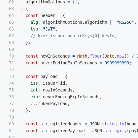
62

algorithmOptions
=
{},
63

)
{
64

const
header
=
{
65

alg
:
algorithmOptions
.
algorithm
||
"
RS256
"
,
66

typ
:
"
JWT
"
,
67

// kid: issuer.publicKeys[0].keyId,
68

};
69

70

const
nowInSeconds
=
Math
.
floor
(
Date
.
now
()
/
71

const
neverEndingExpInSeconds
=
9999999999
;
72

73

const
payload
=
{
74

iss
:
issuer
.
id
,
75

iat
:
nowInSeconds
,
76

exp
:
neverEndingExpInSeconds
,
77

...
tokenPayload
,
78

};
79

80

const
stringifiedHeader
=
JSON
.
stringify
(
head
81

const
stringifiedPayload
=
JSON
.
stringify
(
pay
82
