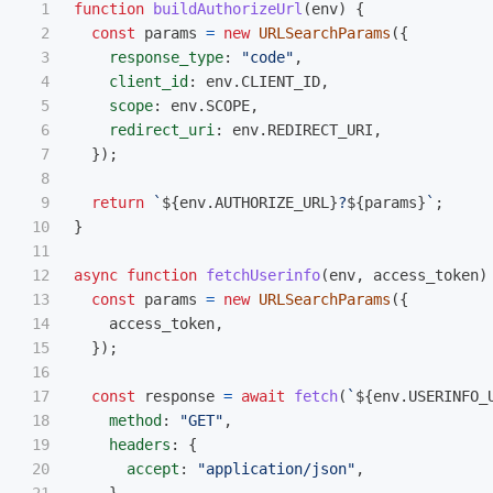
1

function
buildAuthorizeUrl
(
env
)
{
2

const
params
=
new
URLSearchParams
({
3

response_type
:
"
code
"
,
4

client_id
:
env
.
CLIENT_ID
,
5

scope
:
env
.
SCOPE
,
6

redirect_uri
:
env
.
REDIRECT_URI
,
7

});
8

9

return
`
${
env
.
AUTHORIZE_URL
}
?
${
params
}
`
;
10

}
11

12

async
function
fetchUserinfo
(
env
,
access_token
)
13

const
params
=
new
URLSearchParams
({
14

access_token
,
15

});
16

17

const
response
=
await
fetch
(
`
${
env
.
USERINFO_
18

method
:
"
GET
"
,
19

headers
:
{
20

accept
:
"
application/json
"
,