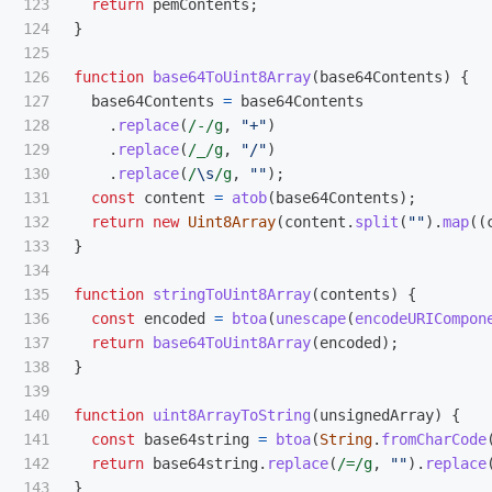
123

return
pemContents
;
124

}
125

126

function
base64ToUint8Array
(
base64Contents
)
{
127

base64Contents
=
base64Contents
128

.
replace
(
/-/g
,
"
+
"
)
129

.
replace
(
/_/g
,
"
/
"
)
130

.
replace
(
/
\s
/g
,
""
);
131

const
content
=
atob
(
base64Contents
);
132

return
new
Uint8Array
(
content
.
split
(
""
).
map
((
133

}
134

135

function
stringToUint8Array
(
contents
)
{
136

const
encoded
=
btoa
(
unescape
(
encodeURICompon
137

return
base64ToUint8Array
(
encoded
);
138

}
139

140

function
uint8ArrayToString
(
unsignedArray
)
{
141

const
base64string
=
btoa
(
String
.
fromCharCode
142

return
base64string
.
replace
(
/=/g
,
""
).
replace
143

}