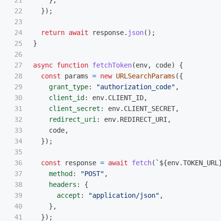
21

},
22

});
23

24

return
await
response
.
json
();
25

}
26

27

async
function
fetchToken
(
env
,
code
)
{
28

const
params
=
new
URLSearchParams
({
29

grant_type
:
"
authorization_code
"
,
30

client_id
:
env
.
CLIENT_ID
,
31

client_secret
:
env
.
CLIENT_SECRET
,
32

redirect_uri
:
env
.
REDIRECT_URI
,
33

code
,
34

});
35

36

const
response
=
await
fetch
(
`
${
env
.
TOKEN_URL
37

method
:
"
POST
"
,
38

headers
:
{
39

accept
:
"
application/json
"
,
40

},
41

});