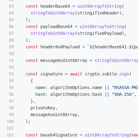
83

const
headerBase64
=
uint8ArrayToString
(
84

stringToUint8Array
(
stringifiedHeader
),
85

);
86

const
payloadBase64
=
uint8ArrayToString
(
87

stringToUint8Array
(
stringifiedPayload
),
88

);
89

const
headerAndPayload
=
`
${
headerBase64
}
.
${
p
90

91

const
messageAsUint8Array
=
stringToUint8Arra
92

93

const
signature
=
await
crypto
.
subtle
.
sign
(
94

{
95

name
:
algorithmOptions
.
name
||
"
RSASSA-PK
96

hash
:
algorithmOptions
.
hash
||
"
SHA-256
"
,
97

},
98

privateKey
,
99

messageAsUint8Array
,
100

);
101

102

const
base64Signature
=
uint8ArrayToString
(
ne