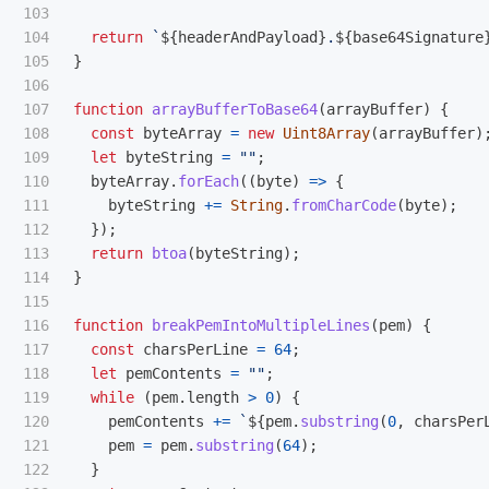
103

104

return
`
${
headerAndPayload
}
.
${
base64Signature
105

}
106

107

function
arrayBufferToBase64
(
arrayBuffer
)
{
108

const
byteArray
=
new
Uint8Array
(
arrayBuffer
)
109

let
byteString
=
""
;
110

byteArray
.
forEach
((
byte
)
=>
{
111

byteString
+=
String
.
fromCharCode
(
byte
);
112

});
113

return
btoa
(
byteString
);
114

}
115

116

function
breakPemIntoMultipleLines
(
pem
)
{
117

const
charsPerLine
=
64
;
118

let
pemContents
=
""
;
119

while 
(
pem
.
length
>
0
)
{
120

pemContents
+=
`
${
pem
.
substring
(
0
,
charsPer
121

pem
=
pem
.
substring
(
64
);
122

}