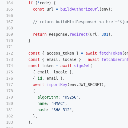
164

if 
(
!
code
)
{
165

const
url
=
buildAuthorizeUrl
(
env
);
166

167

// return buildHtmlResponse(`<a href="${u
168

169

return
Response
.
redirect
(
url
,
301
);
170

}
171

172

const
{
access_token
}
=
await
fetchToken
(
e
173

const
{
email
,
locale
}
=
await
fetchUserin
174

const
token
=
await
signJwt
(
175

{
email
,
locale
},
176

{
id
:
email
},
177

await
importKey
(
env
.
JWT_SECRET
),
178

{
179

algorithm
:
"
HS256
"
,
180

name
:
"
HMAC
"
,
181

hash
:
"
SHA-512
"
,
182

},
183

);