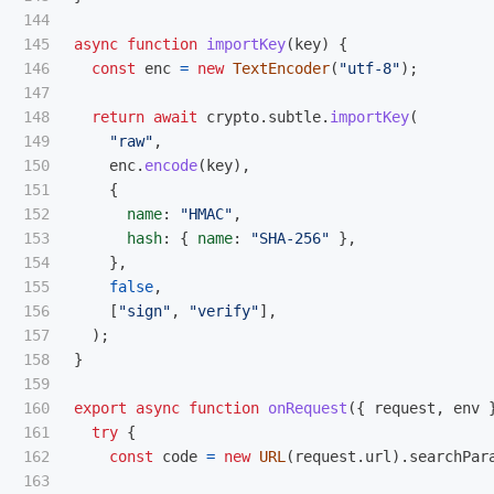
144

145

async
function
importKey
(
key
)
{
146

const
enc
=
new
TextEncoder
(
"
utf-8
"
);
147

148

return
await
crypto
.
subtle
.
importKey
(
149

"
raw
"
,
150

enc
.
encode
(
key
),
151

{
152

name
:
"
HMAC
"
,
153

hash
:
{
name
:
"
SHA-256
"
},
154

},
155

false
,
156

[
"
sign
"
,
"
verify
"
],
157

);
158

}
159

160

export
async
function
onRequest
({
request
,
env
161

try
{
162

const
code
=
new
URL
(
request
.
url
).
searchPar
163
