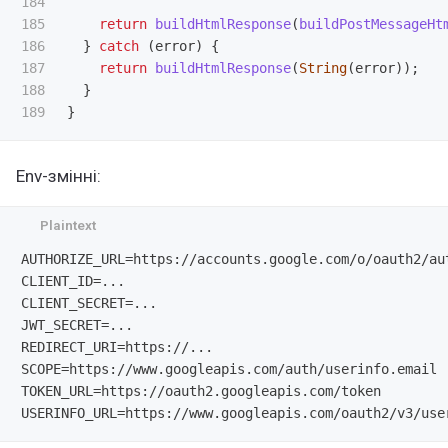
184

185

return
buildHtmlResponse
(
buildPostMessageHt
186

}
catch 
(
error
)
{
187

return
buildHtmlResponse
(
String
(
error
));
188

}
}
Env-змінні:
AUTHORIZE_URL=https://accounts.google.com/o/oauth2/aut
CLIENT_ID=...

CLIENT_SECRET=...

JWT_SECRET=...

REDIRECT_URI=https://...

SCOPE=https://www.googleapis.com/auth/userinfo.email

TOKEN_URL=https://oauth2.googleapis.com/token
