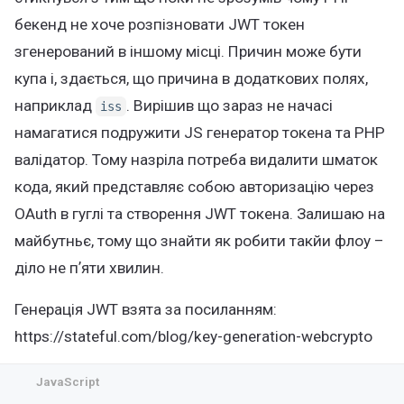
бекенд не хоче розпізновати JWT токен
згенерований в іншому місці. Причин може бути
купа і, здається, що причина в додаткових полях,
наприклад
. Вирішив що зараз не начасі
iss
намагатися подружити JS генератор токена та PHP
валідатор. Тому назріла потреба видалити шматок
кода, який представляє собою авторизацію через
OAuth в гуглі та створення JWT токена. Залишаю на
майбутньє, тому що знайти як робити такйи флоу –
діло не пʼяти хвилин.
Генерація JWT взята за посиланням:
https://stateful.com/blog/key-generation-webcrypto