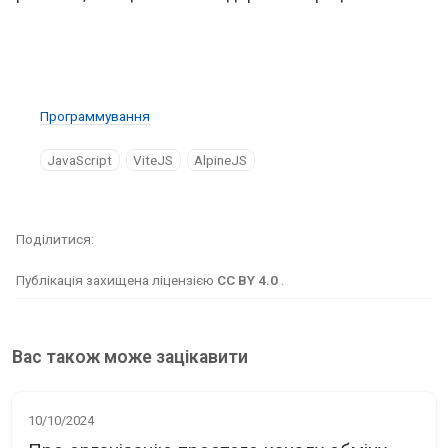
Программування
JavaScript
ViteJS
AlpineJS
Поділитися
Публікація захищена ліцензією
CC BY 4.0
.
Вас також може зацікавити
10/10/2024