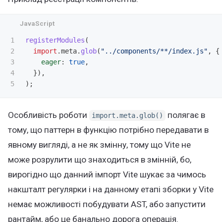
1

registerModules
(
2

import
.
meta
.
glob
(
"
../components/**/index.js
"
,
{
3

eager
:
true
,
4

}),
);
Особливість роботи
полягає в
import.meta.glob()
тому, що паттерн в функцію потрібно передавати в
явному вигляді, а не як змінну, тому що Vite не
може розрулити що знаходиться в змінній, бо,
вирогідно що данний імпорт Vite шукає за чимось
накшталт регулярки і на данному етапі зборки у Vite
немає можливості побудувати AST, або запустити
рантайм, або це банально дорога операція.