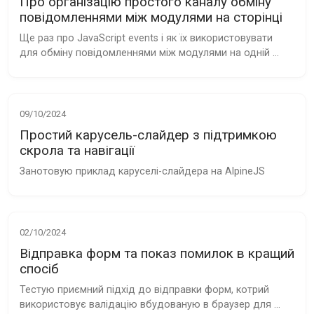
Про організацію простого каналу обміну
повідомленнями між модулями на сторінці
Ще раз про JavaScript events і як їх використовувати 
для обміну повідомленнями між модулями на одній 
сторінці в контексті AlpineJS
09/10/2024
Простий карусель-слайдер з підтримкою
скрола та навігації
Занотовую приклад каруселі-слайдера на AlpineJS
02/10/2024
Відправка форм та показ помилок в кращий
спосіб
Тестую приємний підхід до відправки форм, котрий 
використовує валідацію вбудованую в браузер для 