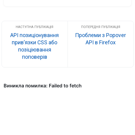
показу помилок
API позиціонування
Проблеми з Popover
прив’язки CSS або
API в Firefox
позіціювання
поповерів