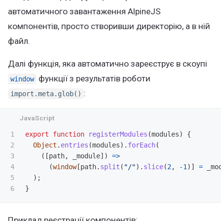
автоматичного завантаження AlpineJS
компонентів, просто створивши директорію, а в ній
файл.
Далі функція, яка автоматично зареєструє в скоупі
функції з результатів роботи
window
:
import.meta.glob()
1

export
function
registerModules
(
modules
)
{
2

Object
.
entries
(
modules
).
forEach
(
3

([
path
,
_module
])
=>
4

(
window
[
path
.
split
(
"
/
"
).
slice
(
2
,
-
1
)]
=
_mo
5

);
}
Приклад реєстрації компонентів: