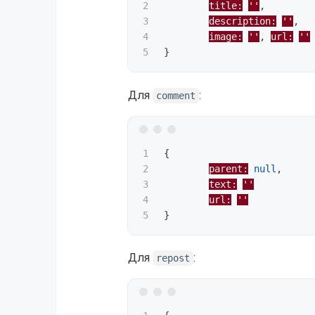
2

title:
''
,
3

description:
''
,
4

image:
''
,
url:
''
}
Для
:
comment
1

{
2

parent:
null
,
3

text:
''
4

url:
''
}
Для
:
repost