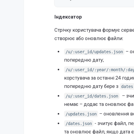
Індексатор
Стрічку користувача формує серве
створює або оновлює файли:
– о
/u/:user_id/updates.json
попередню дату;
/u/:user_id/:year/:month/:da
корстувача за останні 24 год
попередню дату бере з
dates
– зчи
/u/:user_id/dates.json
немає – додає та оновлює файл
– оновлення вс
/updates.json
- зчитує файл, п
/dates.json
та оновлює файл, якщо дата є 