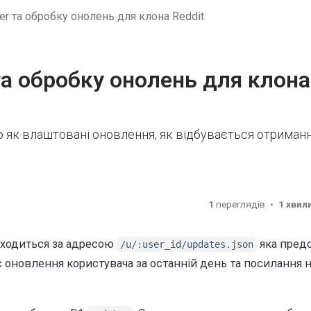
r та обробку онолень для клона Reddit
а обробку онолень для клона
 як влаштовані оновлення, як відбувається отриман
1
переглядів
1 хвил
аходиться за адресою
яка пред
/u/:user_id/updates.json
ає оновлення користувача за останній день та посилання 