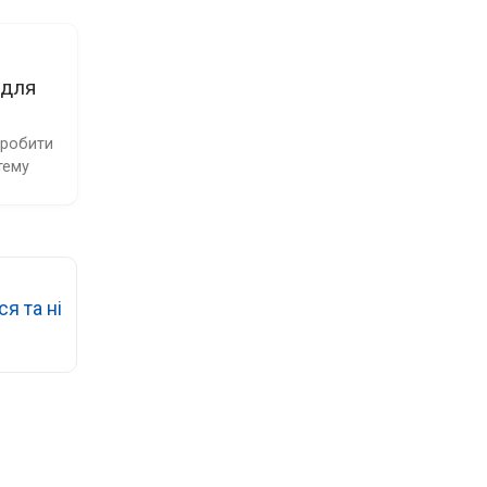
 для
робити 
тему
я та ні