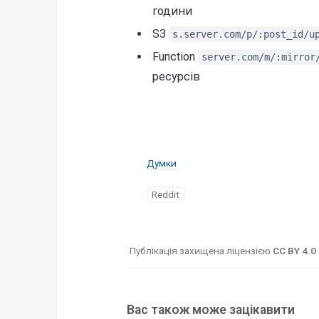
години
S3
s.server.com/p/:post_id/u
Function
server.com/m/:mirror
ресурсів
Думки
Reddit
Публікація захищена ліцензією
CC BY 4.0
Вас також може зацікавити