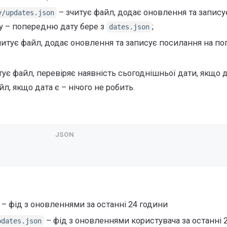
– зчитує файл, додає оновлення та запису
y/updates.json
у – попередню дату бере з
;
dates.json
читує файл, додає оновлення та записує посилання на п
тує файл, перевіряє наявність сьогоднішньої дати, якщо 
л, якщо дата є – нічого не робить.
– фід з оновленнями за останні 24 години
– фід з оновленнями користувача за останні 
pdates.json