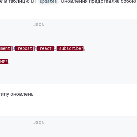
ає в таблицю D1
. Оновлення представляє собою
updates
mment|
3
-repost|
4
-react|
5
-subscribe'
,
AMP'
,
типу оновлень: