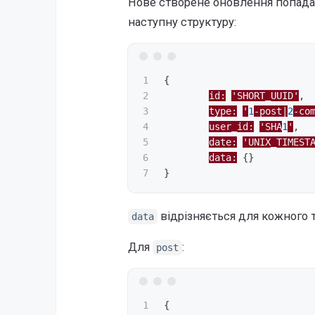
Нове створене оновлення попад
наступну структуру:
1

{
2

id:
'SHORT_UUID'
,
3

type:
'
1
-post|
2
-co
4

user_id:
'SHA
1
'
,
5

date:
'UNIX_TIMEST
6

data:
{}
}
відрізняється для кожного 
data
Для
:
post
1

{