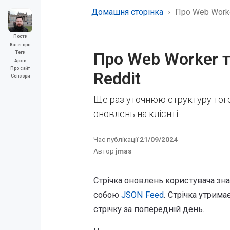
Домашня сторінка
Про Web Worke
Пости
Категорії
Про Web Worker т
Теги
Архів
Про сайт
Reddit
Сенсори
Ще раз уточнюю структуру того
оновлень на клієнті
Час публікації
21/09/2024
Автор
jmas
Стрічка оновлень користувача зн
собою
JSON Feed
. Стрічка утрим
стрічку за попередній день.