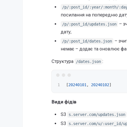
/p/:post_id/:year/:month/:da
посилання на попередню дат
– з
/p/:post_id/updates.json
дату;
– зчи
/p/:post_id/dates.json
немає – додає та оновлює фай
Структура
:
/dates.json
[
20240101
,
20240102
]
Види фідів
S3
s.server.com/updates.json
S3
s.server.com/u/:user_id/u