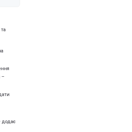
 та
на
ення
 –
дати
– додає