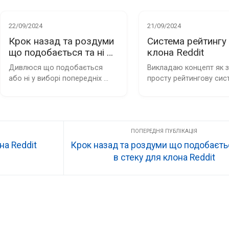
22/09/2024
21/09/2024
Крок назад та роздуми
Система рейтингу
що подобається та ні в
клона Reddit
стеку для клона Reddit
Дивлюся що подобається 
Викладаю концепт як з
або ні у виборі попередніх 
просту рейтингову сис
технологій для створення 
статичної версії Reddit
на Reddit
Крок назад та роздуми що подобаєтьс
в стеку для клона Reddit