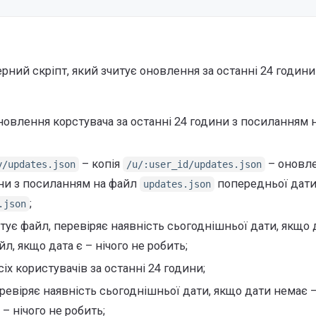
рний скріпт, який зчитує оновлення за останні 24 години
новлення корстувача за останні 24 години з посиланням 
– копія
– оновл
y/updates.json
/u/:user_id/updates.json
ини з посиланням на файл
попередньої дати
updates.json
;
.json
тує файл, перевіряє наявність сьогоднішньої дати, якщо 
, якщо дата є – нічого не робить;
іх користувачів за останні 24 години;
еревіряє наявність сьогоднішньої дати, якщо дати немає 
– нічого не робить;