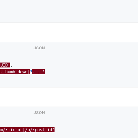
UUID'
,
2
-thumb_down|
3
-...'
/m/:mirror|/p/:post_id'