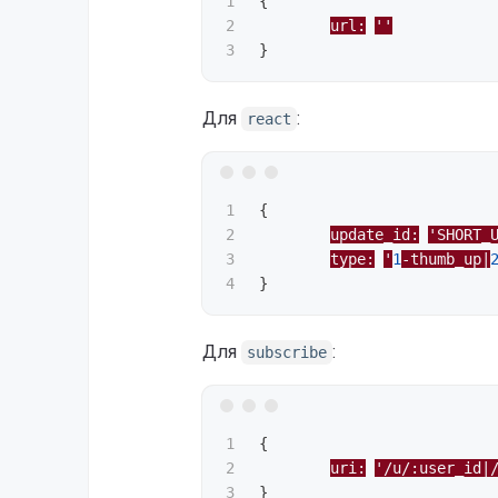
1

{
2

url:
''
}
Для
:
react
1

{
2

update_id:
'SHORT_
3

type:
'
1
-thumb_up|
}
Для
:
subscribe
1

{
2

uri:
'/u/:user_id|
}