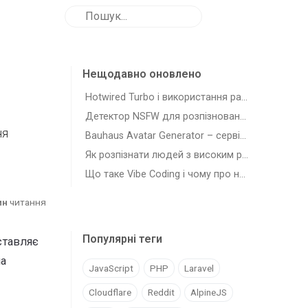
Нещодавно оновлено
Hotwired Turbo і використання разом з Laravel
Детектор NSFW для розпізновання зображень з шкідливим для роботи контентом
ня
Bauhaus Avatar Generator – сервіс для генерації автарів-плейсхолдерів
Як розпізнати людей з високим рівнем самостійності (agency)
Що таке Vibe Coding і чому про нього всі говорять
ин
читання
Популярні теги
ставляє
на
JavaScript
PHP
Laravel
Cloudflare
Reddit
AlpineJS