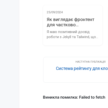
25/09/2024
Як виглядає фронтент
для частково
статичного клона Reddit
Я маю позитивний досвід 
роботи з Jekyll та Tailwind, що 
спокушає мене й надалі 
використовувати ці технології 
для будівництва статичного 
клону Reddit
Система рейтингу для кло