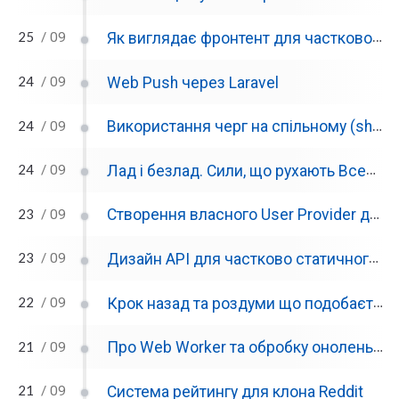
25
Як виглядає фронтент для частково статичного клона Reddit
/ 09
24
Web Push через Laravel
/ 09
24
Використання черг на спільному (shared) хостингу з Laravel
/ 09
24
Лад і безлад. Сили, що рухають Всесвіт – документальний фільм про енергію
/ 09
23
Створення власного User Provider для Laravel 11
/ 09
23
Дизайн API для частково статичного клону Reddit
/ 09
22
Крок назад та роздуми що подобається та ні в стеку для клона Reddit
/ 09
21
Про Web Worker та обробку онолень для клона Reddit
/ 09
21
Система рейтингу для клона Reddit
/ 09