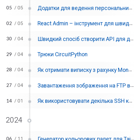
05
Додатки для ведення персональних фінансів
/ 05
02
React Admin – інструмент для швидкого створення UI адмінки
/ 05
30
Швидкий спосіб створити API для доступу до БД, використовуючи PHP-CRUD-API
/ 04
29
Трюки CircuitPython
/ 04
28
Як отримати виписку з рахунку Monobank використовуючи Monobank API
/ 04
27
Завантаження зображення на FTP використовуючи CircuitPython на Cardputer
/ 04
14
Як використовувати декілька SSH ключів для різних репозиторіїв GitHub
/ 01
2024
06
Генератор кольорових палет для TailwindCSS
/ 11