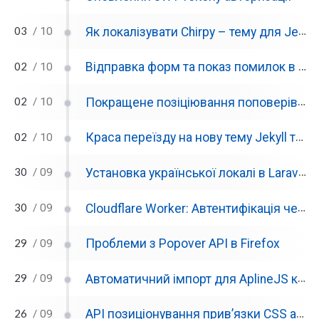
03
Як локалізувати Chirpy – тему для Jekyll
/ 10
02
Відправка форм та показ помилок в кращий спосіб
/ 10
02
Покращене позіціювання поповерів з Floating UI
/ 10
02
Краса переїзду на нову тему Jekyll та проблема з деплоєм у Clougflare Pages
/ 10
30
Установка української локалі в Laravel 11 та автоматичних перекладів
/ 09
30
Cloudflare Worker: Автентифікація через OAuth з зберіганням данних в JWT
/ 09
29
Проблеми з Popover API в Firefox
/ 09
29
Автоматичний імпорт для AplineJS компонентів використовуя ViteJS
/ 09
26
API позиціонування прив’язки CSS або позіціювання поповерів
/ 09