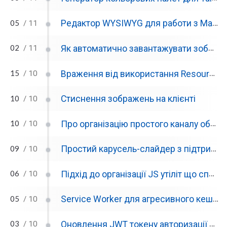
05
Редактор WYSIWYG для работи з Markdown та бібліотеки для обробки Markdown
/ 11
02
Як автоматично завантажувати зображення в редактор Tiptap при вставці
/ 11
15
Враження від використання Resources, Observers в Laravel та їх використання для пришвидшення завантаження контенту в SPA
/ 10
10
Стиснення зображень на клієнті
/ 10
10
Про організацію простого каналу обміну повідомленнями між модулями на сторінці
/ 10
09
Простий карусель-слайдер з підтримкою скрола та навігації
/ 10
06
Підхід до організації JS утіліт що спрощує рефакторинг
/ 10
05
Service Worker для агресивного кешування даних сайта
/ 10
03
Оновлення JWT токену авторизації в моменті виконання запиту використовуя AxiosJS
/ 10