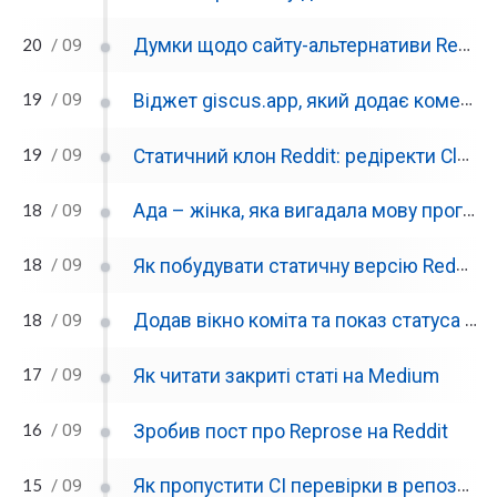
20
Думки щодо сайту-альтернативи Reddit
/ 09
19
Віджет giscus.app, який додає коментарі на вебсайт
/ 09
19
Статичний клон Reddit: редіректи Cloudflare та Web-Push
/ 09
18
Ада – жінка, яка вигадала мову програмування
/ 09
18
Як побудувати статичну версію Reddit?
/ 09
18
Додав вікно коміта та показ статуса перевірки в Reprose
/ 09
17
Як читати закриті статі на Medium
/ 09
16
Зробив пост про Reprose на Reddit
/ 09
15
Як пропустити CI перевірки в репозиторії Github?
/ 09