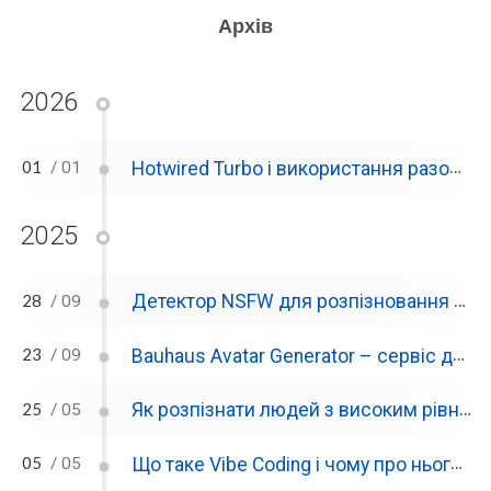
Архів
2026
01
Hotwired Turbo і використання разом з Laravel
/ 01
2025
28
Детектор NSFW для розпізновання зображень з шкідливим для роботи контентом
/ 09
23
Bauhaus Avatar Generator – сервіс для генерації автарів-плейсхолдерів
/ 09
25
Як розпізнати людей з високим рівнем самостійності (agency)
/ 05
05
Що таке Vibe Coding і чому про нього всі говорять
/ 05